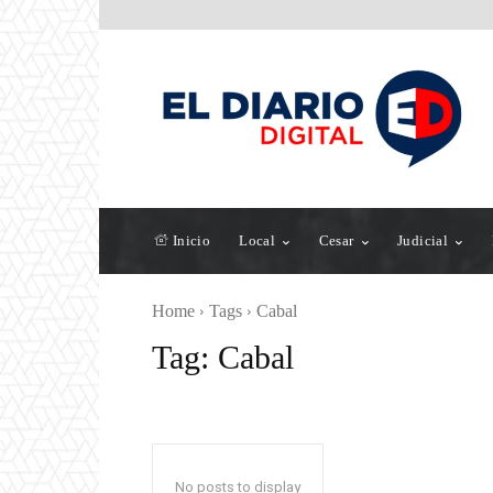
Inicio
Local
Cesar
Judicial
Home
Tags
Cabal
Tag:
Cabal
No posts to display