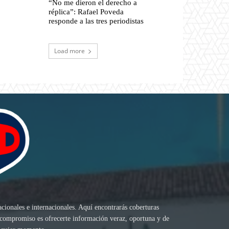
“No me dieron el derecho a
réplica”: Rafael Poveda
responde a las tres periodistas
Load more
acionales e internacionales. Aquí encontrarás coberturas
ro compromiso es ofrecerte información veraz, oportuna y de