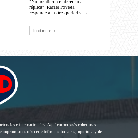
“No me dieron el derecho a
réplica”: Rafael Poveda
responde a las tres periodistas
Load more
acionales e internacionales. Aquí encontrarás coberturas
ro compromiso es ofrecerte información veraz, oportuna y de