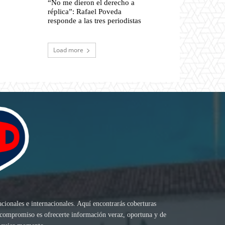
“No me dieron el derecho a
réplica”: Rafael Poveda
responde a las tres periodistas
Load more
acionales e internacionales. Aquí encontrarás coberturas
ro compromiso es ofrecerte información veraz, oportuna y de