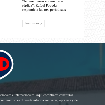
“No me dieron el derecho a
réplica”: Rafael Poveda
responde a las tres periodistas
Load more
acionales e internacionales. Aquí encontrarás coberturas
ro compromiso es ofrecerte información veraz, oportuna y de