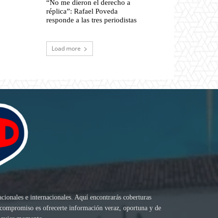
“No me dieron el derecho a
réplica”: Rafael Poveda
responde a las tres periodistas
Load more
acionales e internacionales. Aquí encontrarás coberturas
ro compromiso es ofrecerte información veraz, oportuna y de