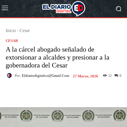
Inicio
Cesar
CESAR
A la cárcel abogado señalado de
extorsionar a alcaldes y presionar a la
gobernadora del Cesar
Por:
Eldiariodigitalco@gmail.com
52
0
27 Marzo, 2026
Facebook
X
Pinterest
What