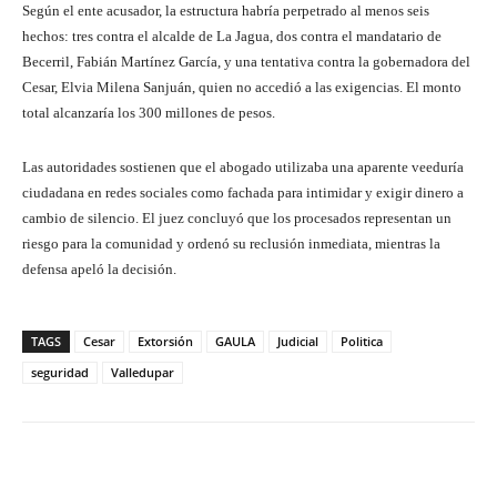
Según el ente acusador, la estructura habría perpetrado al menos seis
hechos: tres contra el alcalde de La Jagua, dos contra el mandatario de
Becerril, Fabián Martínez García, y una tentativa contra la gobernadora del
Cesar, Elvia Milena Sanjuán, quien no accedió a las exigencias. El monto
total alcanzaría los 300 millones de pesos.
Las autoridades sostienen que el abogado utilizaba una aparente veeduría
ciudadana en redes sociales como fachada para intimidar y exigir dinero a
cambio de silencio. El juez concluyó que los procesados representan un
riesgo para la comunidad y ordenó su reclusión inmediata, mientras la
defensa apeló la decisión.
TAGS
Cesar
Extorsión
GAULA
Judicial
Politica
seguridad
Valledupar
Facebook
X
Pinterest
What