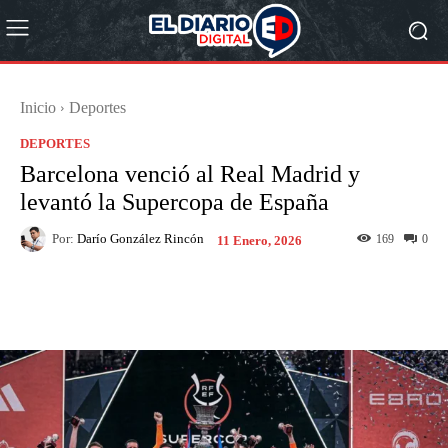
Inicio
Deportes
DEPORTES
Barcelona venció al Real Madrid y
levantó la Supercopa de España
Por:
Darío González Rincón
169
0
11 Enero, 2026
Facebook
X
Pinterest
What