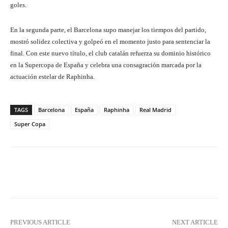
goles.
En la segunda parte, el Barcelona supo manejar los tiempos del partido,
mostró solidez colectiva y golpeó en el momento justo para sentenciar la
final. Con este nuevo título, el club catalán refuerza su dominio histórico
en la Supercopa de España y celebra una consagración marcada por la
actuación estelar de Raphinha.
TAGS
Barcelona
España
Raphinha
Real Madrid
Super Copa
Facebook
X
Pinterest
What
PREVIOUS ARTICLE
NEXT ARTICLE