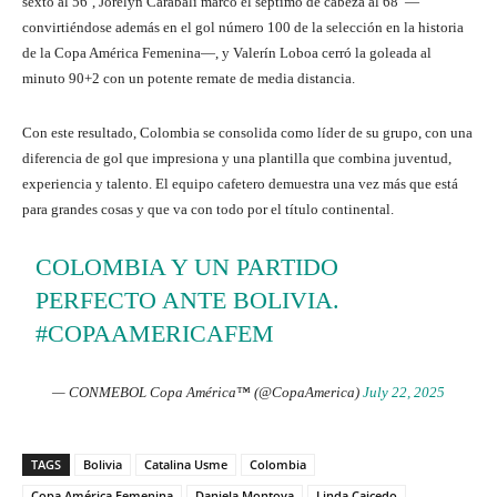
sexto al 56’, Jorelyn Carabalí marcó el séptimo de cabeza al 68’ —
convirtiéndose además en el gol número 100 de la selección en la historia
de la Copa América Femenina—, y Valerín Loboa cerró la goleada al
minuto 90+2 con un potente remate de media distancia.
Con este resultado, Colombia se consolida como líder de su grupo, con una
diferencia de gol que impresiona y una plantilla que combina juventud,
experiencia y talento. El equipo cafetero demuestra una vez más que está
para grandes cosas y que va con todo por el título continental.
COLOMBIA Y UN PARTIDO
PERFECTO ANTE BOLIVIA.
#COPAAMERICAFEM
— CONMEBOL Copa América™️ (@CopaAmerica)
July 22, 2025
TAGS
Bolivia
Catalina Usme
Colombia
Copa América Femenina
Daniela Montoya
Linda Caicedo