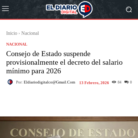
Inicio
Nacional
NACIONAL
Consejo de Estado suspende
provisionalmente el decreto del salario
mínimo para 2026
Por:
Eldiariodigitalco@gmail.com
84
0
13 Febrero, 2026
Facebook
X
Pinterest
What