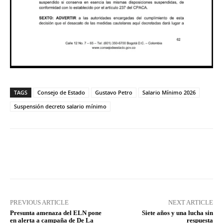
TAGS
Consejo de Estado
Gustavo Petro
Salario Mínimo 2026
Suspensión decreto salario mínimo
Facebook
X
Pinterest
What
PREVIOUS ARTICLE
NEXT ARTICLE
Presunta amenaza del ELN pone
Siete años y una lucha sin
en alerta a campaña de De La
respuesta