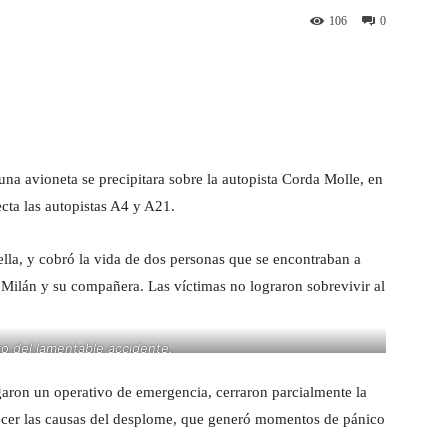
106
0
st
WhatsApp
una avioneta se precipitara sobre la autopista Corda Molle, en
cta las autopistas A4 y A21.
ella, y cobró la vida de dos personas que se encontraban a
Milán y su compañera. Las víctimas no lograron sobrevivir al
 del lamentable accidente.
legaron un operativo de emergencia, cerraron parcialmente la
recer las causas del desplome, que generó momentos de pánico