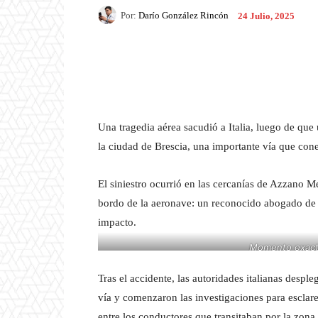
Por:
Darío González Rincón
24 Julio, 2025
Facebook
X
Pintere
Una tragedia aérea sacudió a Italia, luego de que 
la ciudad de Brescia, una importante vía que cone
El siniestro ocurrió en las cercanías de Azzano M
bordo de la aeronave: un reconocido abogado de 
impacto.
Momento exacto
Tras el accidente, las autoridades italianas desp
vía y comenzaron las investigaciones para escla
entre los conductores que transitaban por la zona.