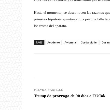
Hasta el momento, se desconocen las razones que 
primeras hipótesis apuntan a una posible falla t
los restos del aparato.
TAGS
Accidente
Avioneta
Corda Molle
Dos m
Facebook
X
Share
PREVIOUS ARTICLE
Trump da prórroga de 90 días a TikTok