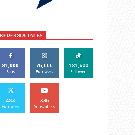
REDES SOCIALES
81,000
76,600
181,600
Fans
Followers
Followers
483
336
Followers
Subscribers