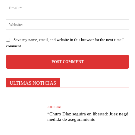
Ema
Web
Save my name, email, and website in this browser for the next time I
comment.
ULTIMAS NOTICIAS
JUDICIAL
“Churo Díaz seguirá en libertad: Juez negó
medida de aseguramiento