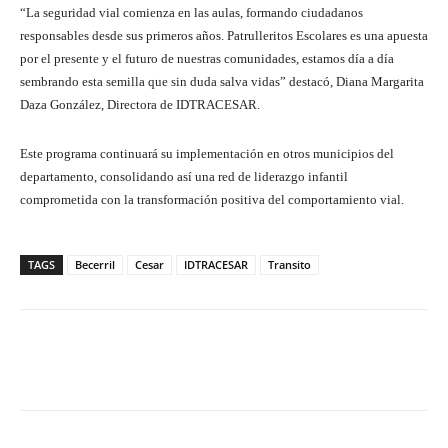
“La seguridad vial comienza en las aulas, formando ciudadanos
responsables desde sus primeros años. Patrulleritos Escolares es una apuesta
por el presente y el futuro de nuestras comunidades, estamos día a día
sembrando esta semilla que sin duda salva vidas” destacó, Diana Margarita
Daza González, Directora de IDTRACESAR.
Este programa continuará su implementación en otros municipios del
departamento, consolidando así una red de liderazgo infantil
comprometida con la transformación positiva del comportamiento vial.
TAGS
Becerril
Cesar
IDTRACESAR
Transito
Facebook
X
Pinterest
What