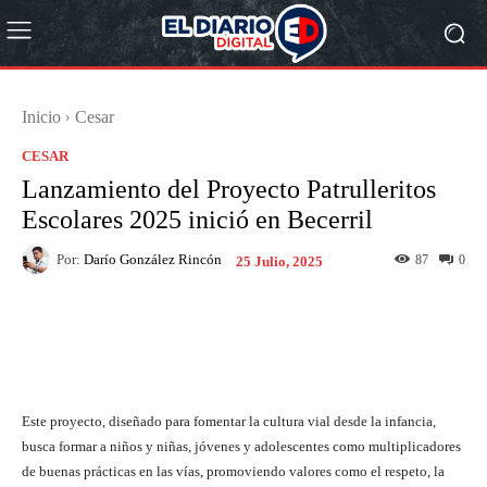
Inicio
Cesar
CESAR
Lanzamiento del Proyecto Patrulleritos
Escolares 2025 inició en Becerril
Por:
Darío González Rincón
87
0
25 Julio, 2025
Facebook
X
Pinterest
What
Este proyecto, diseñado para fomentar la cultura vial desde la infancia,
busca formar a niños y niñas, jóvenes y adolescentes como multiplicadores
de buenas prácticas en las vías, promoviendo valores como el respeto, la