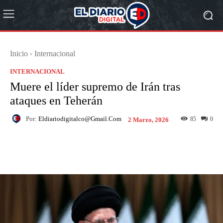
Inicio
Internacional
INTERNACIONAL
Muere el líder supremo de Irán tras
ataques en Teherán
Por:
Eldiariodigitalco@gmail.com
85
0
2 Marzo, 2026
Facebook
X
Pinterest
What