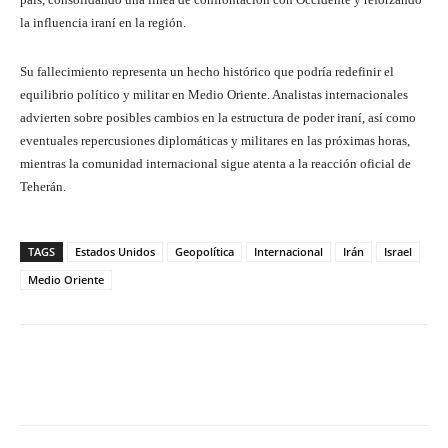
la influencia iraní en la región.
Su fallecimiento representa un hecho histórico que podría redefinir el
equilibrio político y militar en Medio Oriente. Analistas internacionales
advierten sobre posibles cambios en la estructura de poder iraní, así como
eventuales repercusiones diplomáticas y militares en las próximas horas,
mientras la comunidad internacional sigue atenta a la reacción oficial de
Teherán.
TAGS
Estados Unidos
Geopolítica
Internacional
Irán
Israel
Medio Oriente
Facebook
X
Pinterest
What