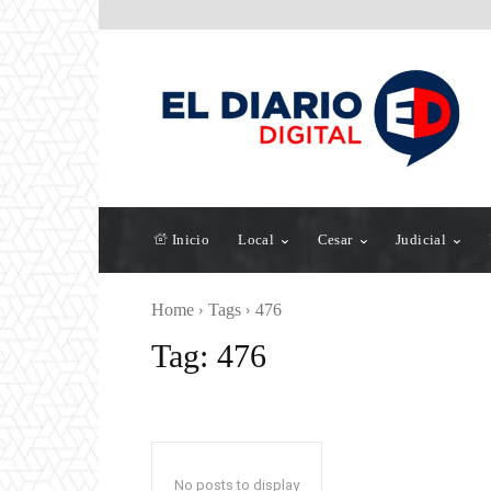
Inicio
Local
Cesar
Judicial
Home
Tags
476
Tag:
476
No posts to display