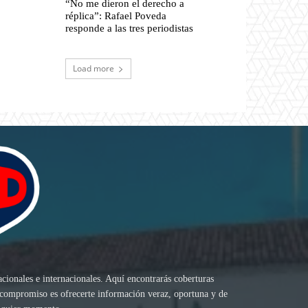
“No me dieron el derecho a
réplica”: Rafael Poveda
responde a las tres periodistas
Load more
acionales e internacionales. Aquí encontrarás coberturas
ro compromiso es ofrecerte información veraz, oportuna y de