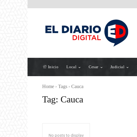
Inicio
Local
Cesar
Judicial
Home
Tags
Cauca
Tag:
Cauca
No posts to display