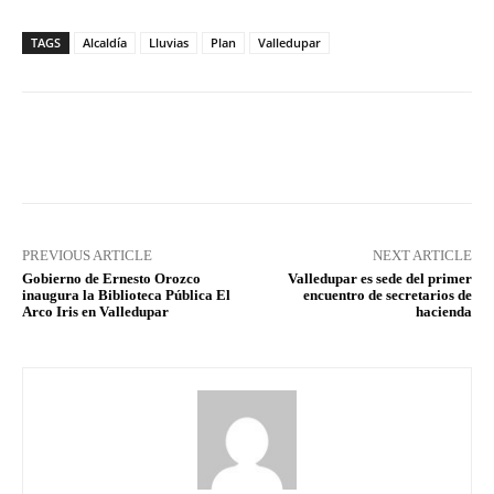
TAGS
Alcaldía
Lluvias
Plan
Valledupar
Facebook
X
Pinterest
What
PREVIOUS ARTICLE
NEXT ARTICLE
Gobierno de Ernesto Orozco
Valledupar es sede del primer
inaugura la Biblioteca Pública El
encuentro de secretarios de
Arco Iris en Valledupar
hacienda