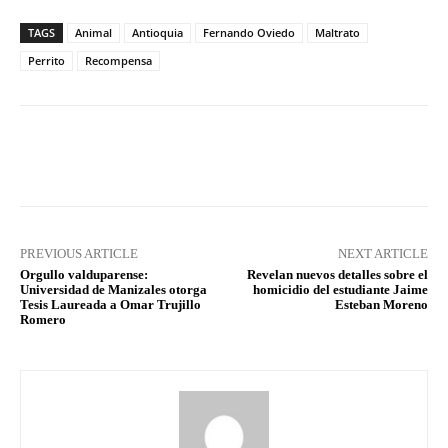
TAGS
Animal
Antioquia
Fernando Oviedo
Maltrato
Perrito
Recompensa
Facebook
X
Pinterest
What
PREVIOUS ARTICLE
NEXT ARTICLE
Orgullo valduparense:
Revelan nuevos detalles sobre el
Universidad de Manizales otorga
homicidio del estudiante Jaime
Tesis Laureada a Omar Trujillo
Esteban Moreno
Romero