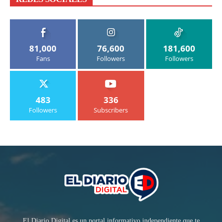
81,000
76,600
181,600
Fans
Followers
Followers
483
336
Followers
Subscribers
El Diario Digital es un portal informativo independiente que te