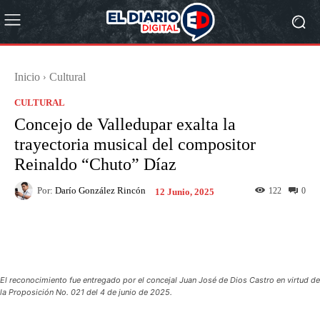
Inicio
Cultural
CULTURAL
Concejo de Valledupar exalta la
trayectoria musical del compositor
Reinaldo “Chuto” Díaz
Por:
Darío González Rincón
122
0
12 Junio, 2025
Facebook
X
Pinterest
What
El reconocimiento fue entregado por el concejal Juan José de Dios Castro en virtud de
la Proposición No. 021 del 4 de junio de 2025.