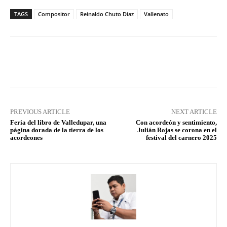
TAGS
Compositor
Reinaldo Chuto Diaz
Vallenato
Facebook
X
Pinterest
What
PREVIOUS ARTICLE
NEXT ARTICLE
Feria del libro de Valledupar, una
Con acordeón y sentimiento,
página dorada de la tierra de los
Julián Rojas se corona en el
acordeones
festival del carnero 2025