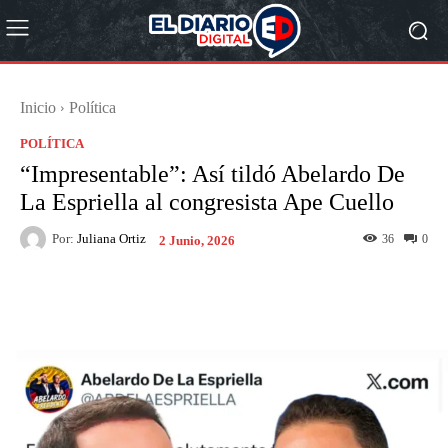
Inicio
Política
POLÍTICA
“Impresentable”: Así tildó Abelardo De
La Espriella al congresista Ape Cuello
Por:
Juliana Ortiz
36
0
2 Junio, 2026
Facebook
X
Pinterest
What