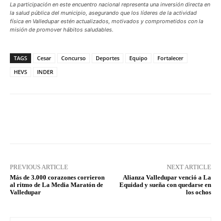
La participación en este encuentro nacional representa una inversión directa en
la salud pública del municipio, asegurando que los líderes de la actividad
física en Valledupar estén actualizados, motivados y comprometidos con la
misión de promover hábitos saludables.
TAGS
Cesar
Concurso
Deportes
Equipo
Fortalecer
HEVS
INDER
Facebook
X
Pinterest
What
PREVIOUS ARTICLE
NEXT ARTICLE
Más de 3.000 corazones corrieron
Alianza Valledupar venció a La
al ritmo de La Media Maratón de
Equidad y sueña con quedarse en
Valledupar
los ochos