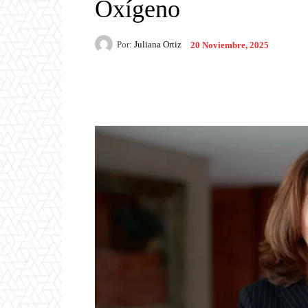
Oxígeno
Por:
Juliana Ortiz
20 Noviembre, 2025
Facebook
X
Pintere