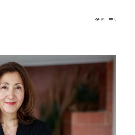
94
0
st
WhatsApp