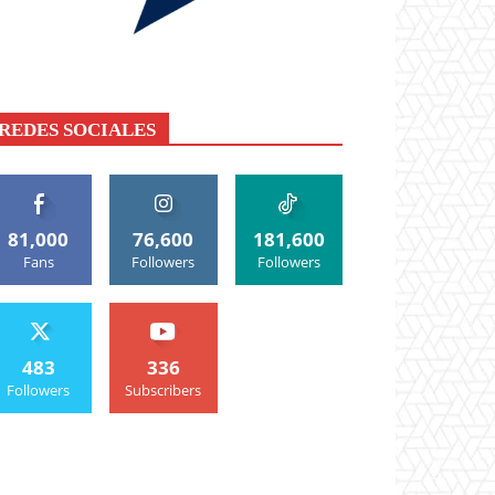
REDES SOCIALES
81,000
76,600
181,600
Fans
Followers
Followers
483
336
Followers
Subscribers