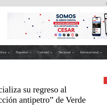
ítica
Deportes
Cultural
Nacional
Internacional
ializa su regreso al
cción antipetro” de Verde