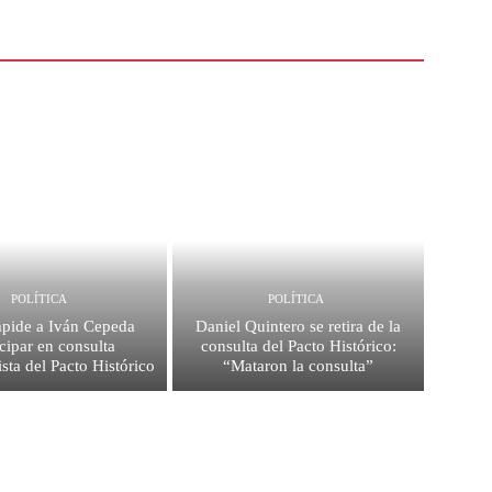
POLÍTICA
POLÍTICA
pide a Iván Cepeda
Daniel Quintero se retira de la
icipar en consulta
consulta del Pacto Histórico:
ista del Pacto Histórico
“Mataron la consulta”