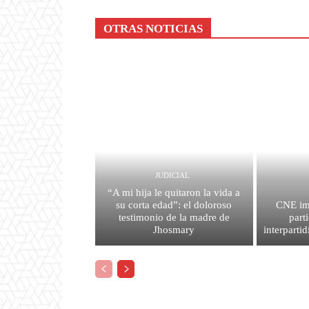
OTRAS NOTICIAS
JUDICIAL
“A mi hija le quitaron la vida a
su corta edad”: el doloroso
CNE im
testimonio de la madre de
part
Jhosmary
interpartid