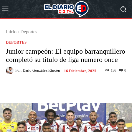
Inicio
Deportes
DEPORTES
Junior campeón: El equipo barranquillero
completó su título de liga numero once
Por:
Darío González Rincón
136
0
16 Diciembre, 2025
Facebook
X
Pinterest
What