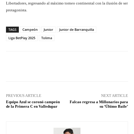
Libertadores, regresando al máximo torneo continental con la ilusión de ser
protagonista.
TAGS
Campeón
Junior
Junior de Barranquilla
Liga BetPlay 2025
Tolima
Facebook
X
Pinterest
What
PREVIOUS ARTICLE
NEXT ARTICLE
Equipo Azul se coronó campeón
Falcao regresa a Millonarios para
de la Primera C en Valledupar
su ‘Último Baile’