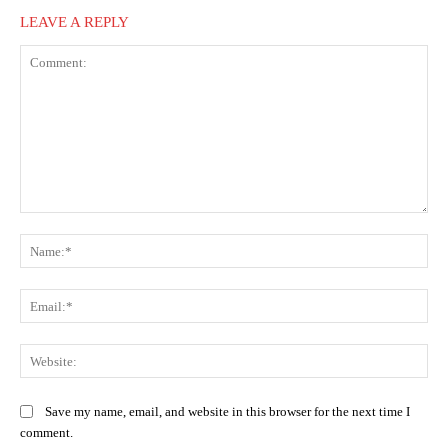
LEAVE A REPLY
Comment:
Na
Ema
Web
Save my name, email, and website in this browser for the next time I
comment.