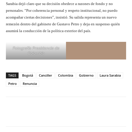
Sarabia dejó claro que su decisión obedece a razones de fondo y no
personales. “Por coherencia personal y respeto institucional, no puedo
acompañar ciertas decisiones”, insistió. Su salida representa un nuevo
remezón dentro del gabinete de Gustavo Petro y deja en suspenso quién
asumirá la conducción de la política exterior del país.
Fotografía Presidencia de
Colombia
TAGS
Bogotá
Canciller
Colombia
Gobierno
Laura Sarabia
Petro
Renuncia
Facebook
X
Pinterest
What