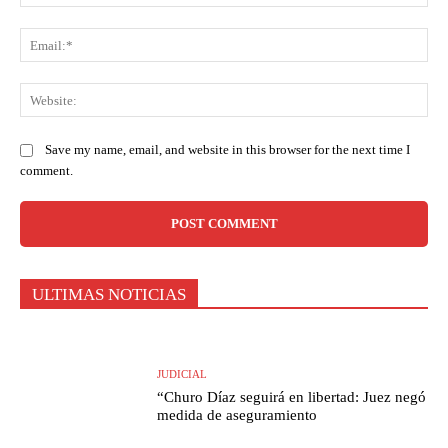
Ema
Web
Save my name, email, and website in this browser for the next time I
comment.
ULTIMAS NOTICIAS
JUDICIAL
“Churo Díaz seguirá en libertad: Juez negó
medida de aseguramiento