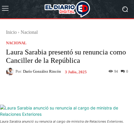
Inicio
Nacional
NACIONAL
Laura Sarabia presentó su renuncia como
Canciller de la República
Por:
Darío González Rincón
94
0
3 Julio, 2025
Facebook
X
Pinterest
What
Laura Sarabia anunció su renuncia al cargo de ministra de Relaciones Exteriores.