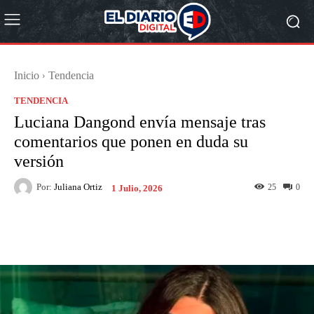
Inicio
Tendencia
TENDENCIA
Luciana Dangond envía mensaje tras
comentarios que ponen en duda su
versión
Por:
Juliana Ortiz
25
0
1 Julio, 2026
Facebook
X
Pinterest
What