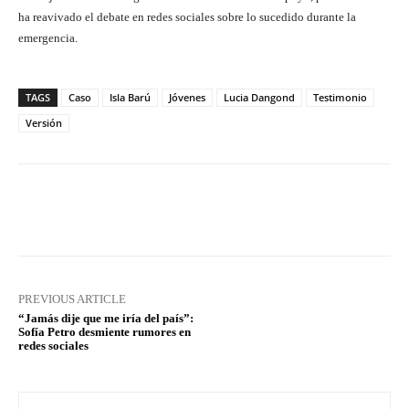
ha reavivado el debate en redes sociales sobre lo sucedido durante la
emergencia.
TAGS
Caso
Isla Barú
Jóvenes
Lucia Dangond
Testimonio
Versión
Facebook
X
Pinterest
What
PREVIOUS ARTICLE
“Jamás dije que me iría del país”:
Sofía Petro desmiente rumores en
redes sociales