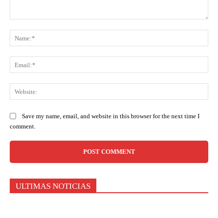
Comment:
Na
Ema
Web
Save my name, email, and website in this browser for the next time I
comment.
ULTIMAS NOTICIAS