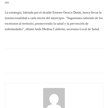
día
La estrategia, liderada por el alcalde Ernesto Orozco Durán, busca llevar la
institucionalidad a cada rincón del municipio. “Seguiremos saliendo de los
escritorios al territorio, promoviendo la salud y la prevención de
enfermedades”, afirmó Jaide Medina Calderón, secretaria Local de Salud.
Facebook
X
Pinterest
What