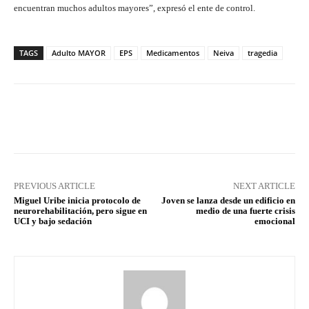
encuentran muchos adultos mayores”, expresó el ente de control.
TAGS
Adulto MAYOR
EPS
Medicamentos
Neiva
tragedia
Facebook
X
Pinterest
What
PREVIOUS ARTICLE
NEXT ARTICLE
Miguel Uribe inicia protocolo de
Joven se lanza desde un edificio en
neurorehabilitación, pero sigue en
medio de una fuerte crisis
UCI y bajo sedación
emocional