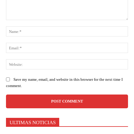
Comment:
Na
Ema
Web
Save my name, email, and website in this browser for the next time I
comment.
ULTIMAS NOTICIAS