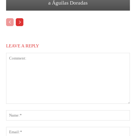
a Águilas Doradas
LEAVE A REPLY
Comment:
Na
Ema