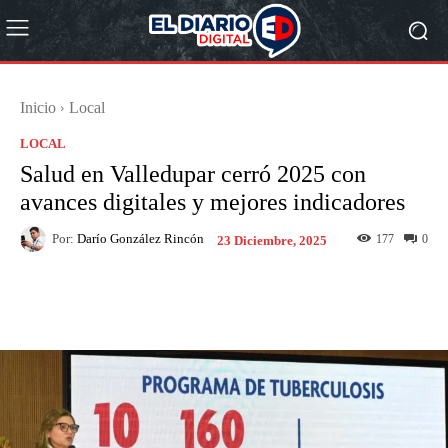
Inicio
Local
LOCAL
Salud en Valledupar cerró 2025 con
avances digitales y mejores indicadores
Por:
Darío González Rincón
177
0
23 Diciembre, 2025
Facebook
X
Pinterest
What