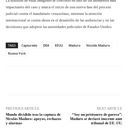
La difusión de estas imágenes se convirtió en uno de los momentos más
impactantes del caso y marca el inicio de una nueva fase del proceso
judicial contra el mandatario venezolano, mientras la atención
internacional se centra ahora en el desarrollo de las audiencias y en las
decisiones que adopten las autoridades judiciales de Estados Unidos.
TAGS
Capturado
DEA
EEUU
Maduro
Nicolás Maduro
Nueva York
Facebook
X
Pinterest
What
PREVIOUS ARTICLE
NEXT ARTICLE
Mundo dividido tras la captura de
“Soy un prisionero de guerra”:
Nicolás Maduro: apoyos, rechazos
Maduro se declaró inocente ante
y alarmas
tribunal de EE. UU.