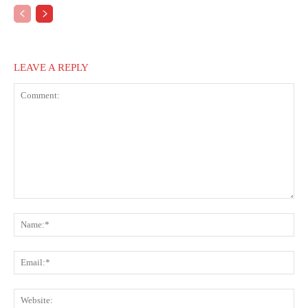
LEAVE A REPLY
Comment:
Na
Ema
Web