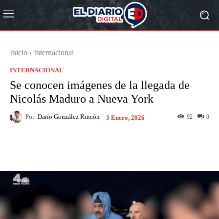
Inicio
Internacional
INTERNACIONAL
Se conocen imágenes de la llegada de
Nicolás Maduro a Nueva York
Por:
Darío González Rincón
92
0
3 Enero, 2026
Facebook
X
Pinterest
What