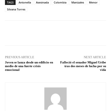
TAGS
Antonella
Asesinada
Colombia
Manizales
Menor
Silvana Torres
Facebook
X
Pinterest
What
PREVIOUS ARTICLE
NEXT ARTICLE
Joven se lanza desde un edificio en
Falleció el senador Miguel Uribe
medio de una fuerte crisis
tras dos meses de lucha por su
emocional
vida