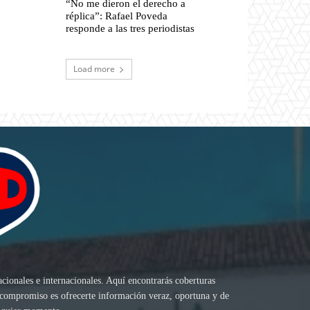
“No me dieron el derecho a
réplica”: Rafael Poveda
responde a las tres periodistas
Load more
acionales e internacionales. Aquí encontrarás coberturas
ro compromiso es ofrecerte información veraz, oportuna y de