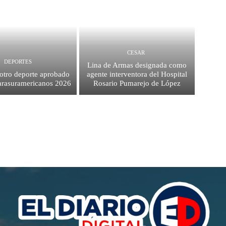
CESAR
DEPORTES
Lina de Armas designada como
 otro deporte aprobado
agente interventora del Hospital
Parasuramericanos 2026
Rosario Pumarejo de López