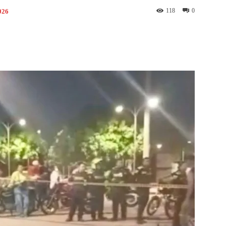
118
0
026
st
WhatsApp