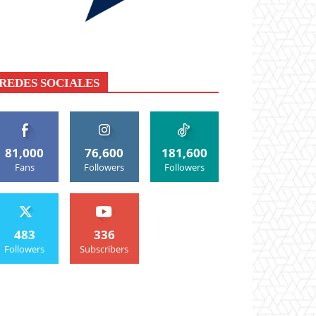
REDES SOCIALES
81,000
76,600
181,600
Fans
Followers
Followers
483
336
Followers
Subscribers