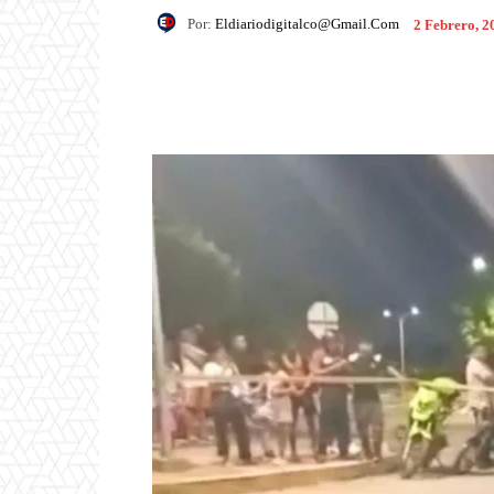
Por:
Eldiariodigitalco@gmail.com
2 Febrero, 2
Facebook
X
Pintere