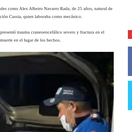
idades como Alex Albeiro Navarro Rada, de 25 años, natural de
ación Cassia, quien laboraba como mecánico.
presentó trauma craneoencefálico severo y fractura en el
muerte en el lugar de los hechos.