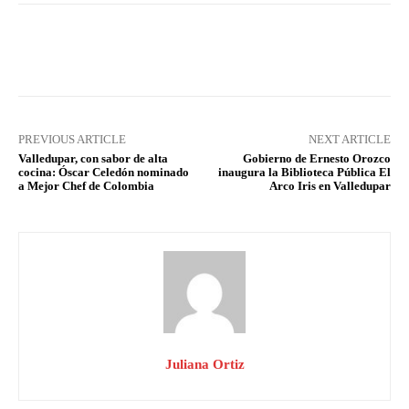
Facebook
X
Pinterest
What
PREVIOUS ARTICLE
NEXT ARTICLE
Valledupar, con sabor de alta
Gobierno de Ernesto Orozco
cocina: Óscar Celedón nominado
inaugura la Biblioteca Pública El
a Mejor Chef de Colombia
Arco Iris en Valledupar
Juliana Ortiz