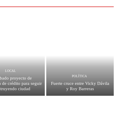
LOCAL
POLÍTICA
bado proyecto de
 de crédito para seguir
Fuerte cruce entre Vicky Dávila
struyendo ciudad
y Roy Barreras