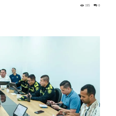
195
0
st
WhatsApp