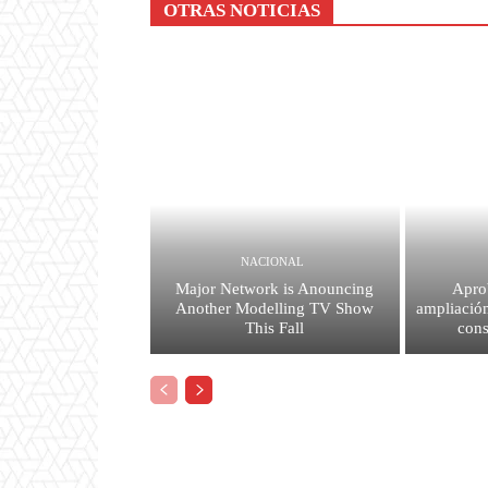
OTRAS NOTICIAS
NACIONAL
Major Network is Anouncing
Apro
Another Modelling TV Show
ampliación
This Fall
con