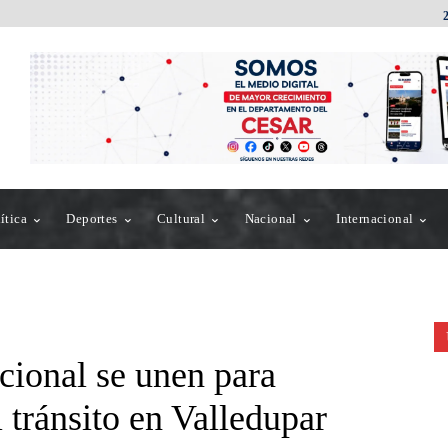
ítica
Deportes
Cultural
Nacional
Internacional
cional se unen para
l tránsito en Valledupar