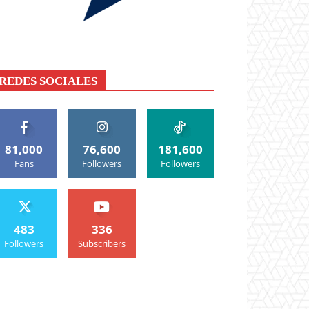
REDES SOCIALES
81,000
76,600
181,600
Fans
Followers
Followers
483
336
Followers
Subscribers