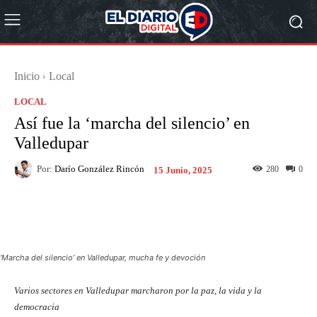
Inicio
Local
LOCAL
Así fue la ‘marcha del silencio’ en
Valledupar
Por:
Darío González Rincón
280
0
15 Junio, 2025
Facebook
X
Pinterest
What
‘Marcha del silencio’ en Valledupar, mucha fe y devoción
Varios sectores en Valledupar marcharon por la paz, la vida y la
democracia