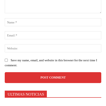
Comment:
Na
Ema
Web
Save my name, email, and website in this browser for the next time I
comment.
ULTIMAS NOTICIAS