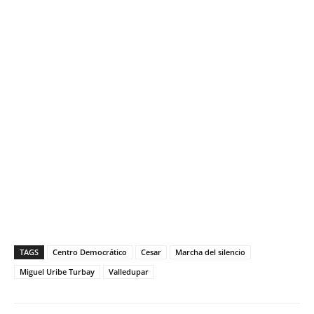
TAGS
Centro Democrático
Cesar
Marcha del silencio
Miguel Uribe Turbay
Valledupar