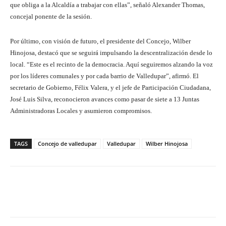
que obliga a la Alcaldía a trabajar con ellas”, señaló Alexander Thomas,
concejal ponente de la sesión.
Por último, con visión de futuro, el presidente del Concejo, Wilber
Hinojosa, destacó que se seguirá impulsando la descentralización desde lo
local. “Este es el recinto de la democracia. Aquí seguiremos alzando la voz
por los líderes comunales y por cada barrio de Valledupar”, afirmó. El
secretario de Gobierno, Félix Valera, y el jefe de Participación Ciudadana,
José Luis Silva, reconocieron avances como pasar de siete a 13 Juntas
Administradoras Locales y asumieron compromisos.
TAGS
Concejo de valledupar
Valledupar
Wilber Hinojosa
Facebook
X
Pinterest
What