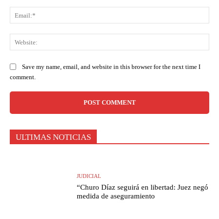
Ema
Web
Save my name, email, and website in this browser for the next time I
comment.
ULTIMAS NOTICIAS
JUDICIAL
“Churo Díaz seguirá en libertad: Juez negó
medida de aseguramiento