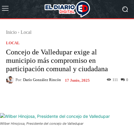
Inicio
Local
LOCAL
Concejo de Valledupar exige al
municipio más compromiso en
participación comunal y ciudadana
Por:
Darío González Rincón
111
0
17 Junio, 2025
Facebook
X
Pinterest
What
Wilber Hinojosa, Presidente del concejo de Valledupar