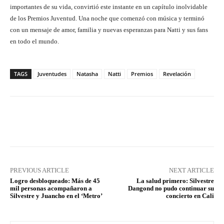
importantes de su vida, convirtió este instante en un capítulo inolvidable
de los Premios Juventud. Una noche que comenzó con música y terminó
con un mensaje de amor, familia y nuevas esperanzas para Natti y sus fans
en todo el mundo.
TAGS
Juventudes
Natasha
Natti
Premios
Revelación
Facebook
X
Pinterest
What
PREVIOUS ARTICLE
NEXT ARTICLE
Logro desbloqueado: Más de 45
La salud primero: Silvestre
mil personas acompañaron a
Dangond no pudo continuar su
Silvestre y Juancho en el ‘Metro’
concierto en Cali