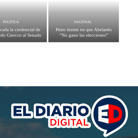
POLÍTICA
NACIONAL
icada la credencial de
Petro insiste en que Abelardo
redo Gnecco al Senado
“No gano las elecciones”