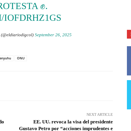
OTESTA ✊.
M/IOFDRHZ1GS
 (@eldiariodigcol)
September 26, 2025
anyuhu
ONU
Pinterest
WhatsApp
NEXT ARTICLE
do
EE. UU. revoca la visa del presidente
Gustavo Petro por “acciones imprudentes e