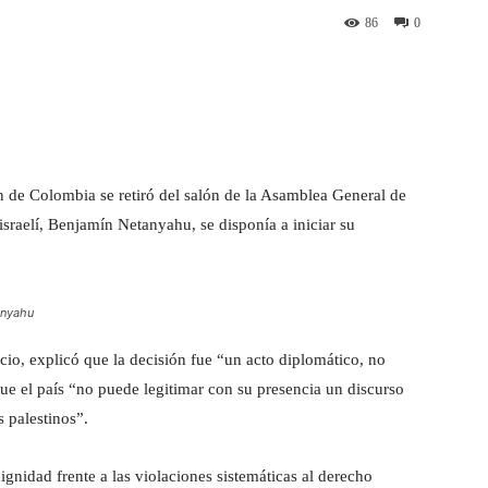
86
0
st
WhatsApp
n de Colombia se retiró del salón de la Asamblea General de
sraelí, Benjamín Netanyahu, se disponía a iniciar su
anyahu
io, explicó que la decisión fue “un acto diplomático, no
ue el país “no puede legitimar con su presencia un discurso
s palestinos”.
ignidad frente a las violaciones sistemáticas al derecho