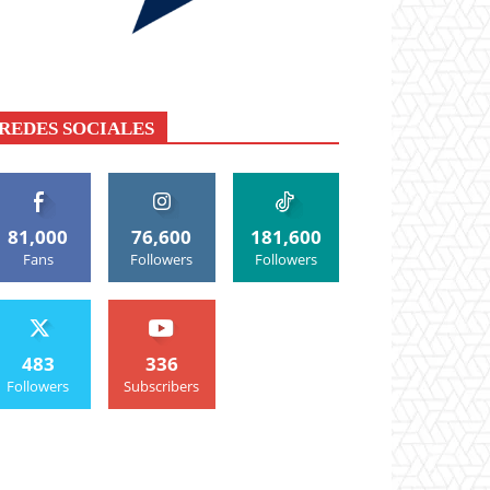
REDES SOCIALES
81,000
76,600
181,600
Fans
Followers
Followers
483
336
Followers
Subscribers