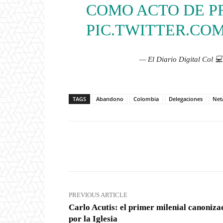
COMO ACTO DE PR
PIC.TWITTER.CO
— El Diario Digital Col 
TAGS
Abandono
Colombia
Delegaciones
Net
Facebook
X
Share
PREVIOUS ARTICLE
Carlo Acutis: el primer milenial canoniza
por la Iglesia