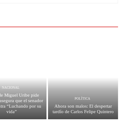
NACIONAL
de Miguel Uribe pide
POLÍTICA
asegura que el senador
ntra “Luchando por su
Ahora son malos: El despertar
vida”
tardío de Carlos Felipe Quintero