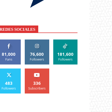
REDES SOCIALES
81,000
76,600
181,600
Fans
Followers
Followers
483
336
Followers
Subscribers