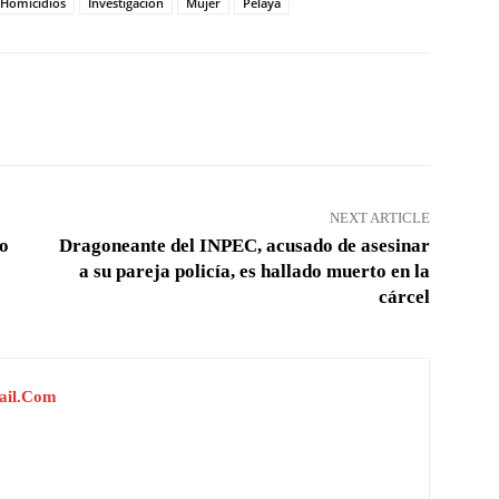
Homicidios
Investigación
Mujer
Pelaya
Pinterest
WhatsApp
NEXT ARTICLE
co
Dragoneante del INPEC, acusado de asesinar
a su pareja policía, es hallado muerto en la
cárcel
ail.com