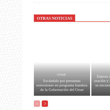
OTRAS NOTICIAS
CESAR
Esposa 
Escándalo por presuntas
oración y 
extorsiones en programa bandera
se encue
de la Gobernación del Cesar