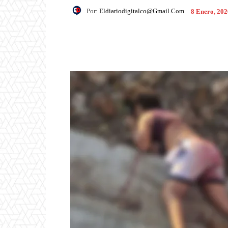
Por:
Eldiariodigitalco@gmail.com
8 Enero, 202
Facebook
X
Pintere