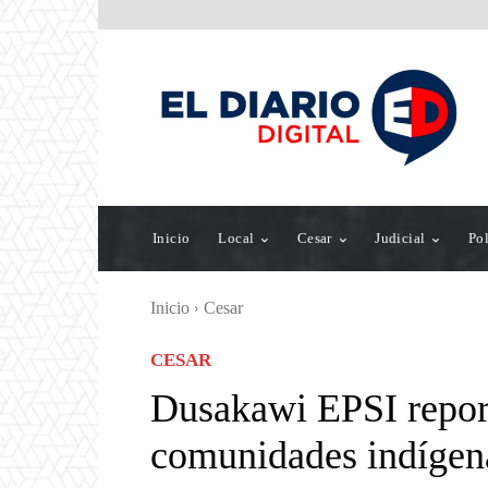
Inicio
Local
Cesar
Judicial
Pol
Inicio
Cesar
CESAR
Dusakawi EPSI report
comunidades indígena