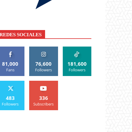
REDES SOCIALES
81,000
76,600
181,600
Fans
Followers
Followers
483
336
Followers
Subscribers