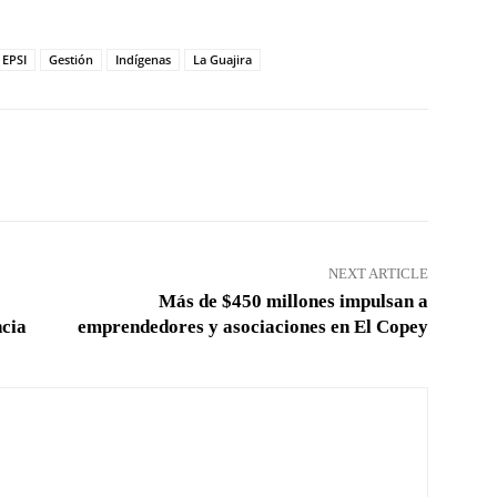
 EPSI
Gestión
Indígenas
La Guajira
Pinterest
WhatsApp
NEXT ARTICLE
Más de $450 millones impulsan a
ncia
emprendedores y asociaciones en El Copey