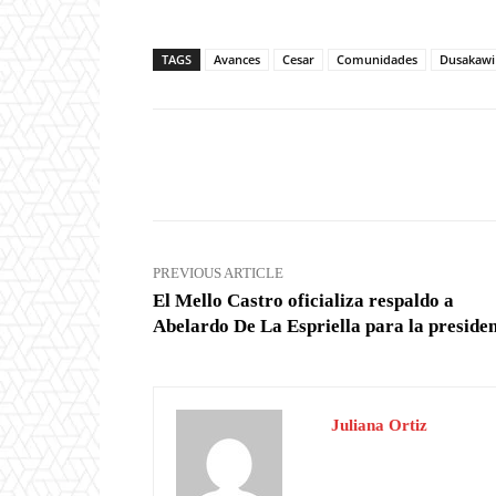
TAGS
Avances
Cesar
Comunidades
Dusakawi
Facebook
X
Share
PREVIOUS ARTICLE
El Mello Castro oficializa respaldo a
Abelardo De La Espriella para la preside
Juliana Ortiz