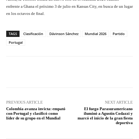
enfrente a Ghana el próximo 3 de julio en Kansas City, en busca de un lugar
en los octavos de final.
TAGS
Clasificación
Dávinson Sánchez
Mundial 2026
Partido
Portugal
Facebook
X
Pinterest
What
PREVIOUS ARTICLE
NEXT ARTICLE
Colombia avanza invicta: empató
El fuego Parasuramericano
con Portugal y clasificó como
iluminó a Agustín Codazzi y
líder de su grupo en el Mundial
marcó el inicio de la gran fiesta
deportiva