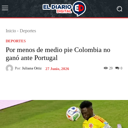
Inicio
Deportes
DEPORTES
Por menos de medio pie Colombia no
ganó ante Portugal
Por:
Juliana Ortiz
29
0
27 Junio, 2026
Facebook
X
Pinterest
What