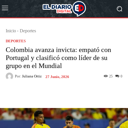
Inicio
Deportes
DEPORTES
Colombia avanza invicta: empató con
Portugal y clasificó como líder de su
grupo en el Mundial
Por:
Juliana Ortiz
25
0
27 Junio, 2026
Facebook
X
Pinterest
What