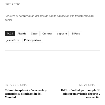
une”, afirmó.
Refuerza el compromiso del alcalde con la educación y la transformación
social
TAGS
Alcalde
Cesar
Cultural
deporte
El Paso
Jesús Ortiz
Polideportivo
Facebook
X
Pinterest
What
PREVIOUS ARTICLE
NEXT ARTICLE
Colombia aplastó a Venezuela y
INDER Valledupar cumple 30
sentencio su eliminación del
años promoviendo deporte y
Mundial
recreación