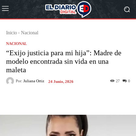
Inicio
Nacional
NACIONAL
“Exijo justicia para mi hija”: Madre de
modelo encontrada sin vida en una
maleta
Por:
Juliana Ortiz
27
0
24 Junio, 2026
Facebook
X
Pinterest
What