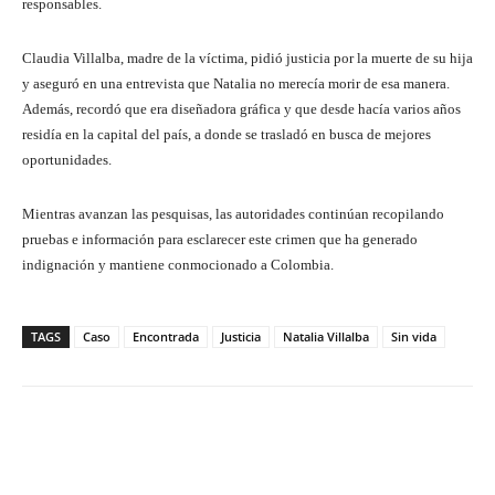
responsables.
Claudia Villalba, madre de la víctima, pidió justicia por la muerte de su hija
y aseguró en una entrevista que Natalia no merecía morir de esa manera.
Además, recordó que era diseñadora gráfica y que desde hacía varios años
residía en la capital del país, a donde se trasladó en busca de mejores
oportunidades.
Mientras avanzan las pesquisas, las autoridades continúan recopilando
pruebas e información para esclarecer este crimen que ha generado
indignación y mantiene conmocionado a Colombia.
TAGS
Caso
Encontrada
Justicia
Natalia Villalba
Sin vida
Facebook
X
Pinterest
What