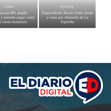
CESAR
POLÍTICA
acesar IPS amplía
Expresidente Álvaro Uribe invita
 y permite pagar salud
a votar por Abelardo de La
a cuota monetaria
Espriella