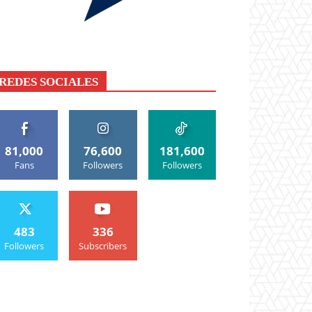
REDES SOCIALES
81,000
76,600
181,600
Fans
Followers
Followers
483
336
Followers
Subscribers