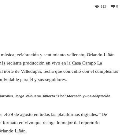
113
0
st
WhatsApp
 música, celebración y sentimiento vallenato, Orlando Liñán
más reciente producción en vivo en la Casa Campo La
al norte de Valledupar, fecha que coincidió con el cumpleaños
nolvidable para él y sus seguidores.
Corrales, Jorge Valbuena, Alberto “Tico” Mercado y una adaptación
e el 29 de agosto en todas las plataformas digitales: “De
 formato en vivo que recoge lo mejor del repertorio
Orlando Liñán.