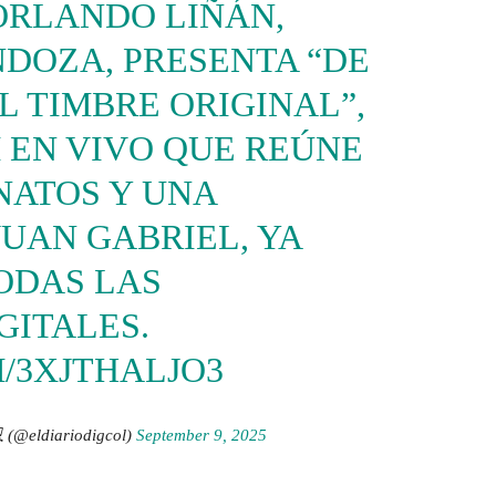
 ORLANDO LIÑÁN,
NDOZA, PRESENTA “DE
 TIMBRE ORIGINAL”,
 EN VIVO QUE REÚNE
NATOS Y UNA
UAN GABRIEL, YA
ODAS LAS
GITALES.
/3XJTHALJO3
 (@eldiariodigcol)
September 9, 2025