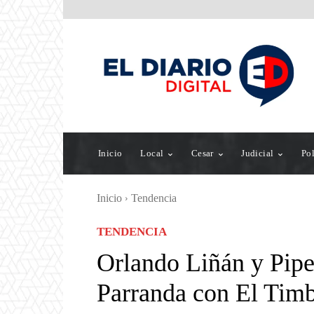
Inicio
Local
Cesar
Judicial
Pol
Inicio
Tendencia
TENDENCIA
Orlando Liñán y Pip
Parranda con El Timb