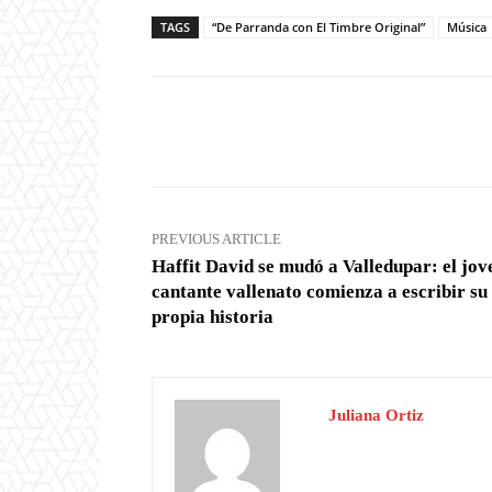
TAGS
“De Parranda con El Timbre Original”
Música
Facebook
X
Share
PREVIOUS ARTICLE
Haffit David se mudó a Valledupar: el jov
cantante vallenato comienza a escribir su
propia historia
Juliana Ortiz