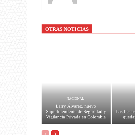
OTRAS NOTICIAS
NACIONAL
Larry Álvarez, nuevo
Superintendente de Seguridad y
Las fiesta
Vigilancia Privada en Colombia
quedar