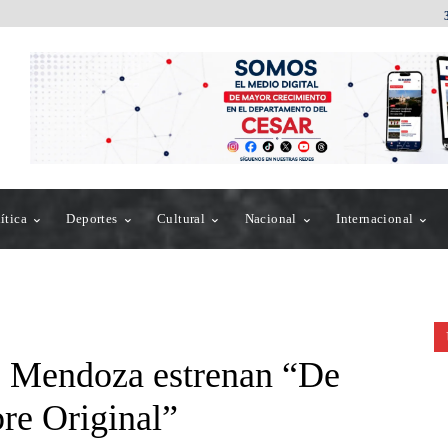
ítica
Deportes
Cultural
Nacional
Internacional
e Mendoza estrenan “De
re Original”