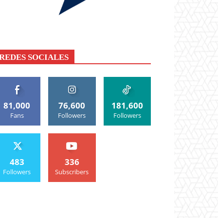
REDES SOCIALES
81,000
76,600
181,600
Fans
Followers
Followers
483
336
Followers
Subscribers