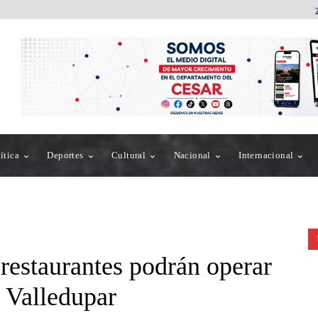
ítica
Deportes
Cultural
Nacional
Internacional
restaurantes podrán operar
n Valledupar