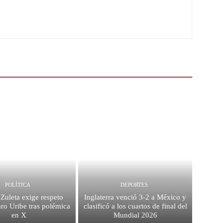
POLÍTICA
DEPORTES
Zuleta exige respeto
Inglaterra venció 3-2 a México y
ro Uribe tras polémica
clasificó a los cuartos de final del
en X
Mundial 2026