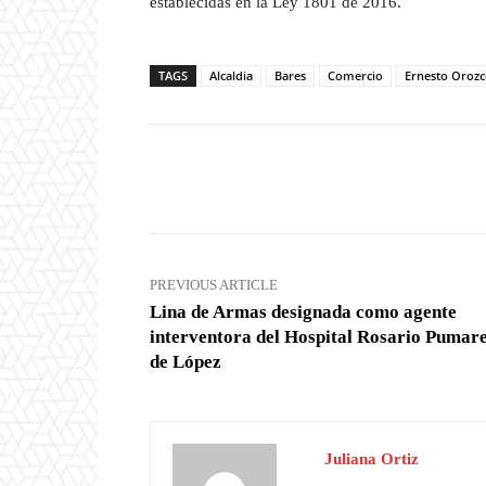
establecidas en la Ley 1801 de 2016.
TAGS
Alcaldia
Bares
Comercio
Ernesto Oroz
Facebook
X
Share
PREVIOUS ARTICLE
Lina de Armas designada como agente
interventora del Hospital Rosario Pumar
de López
Juliana Ortiz