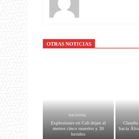
OTRAS NOTICIAS
NACIONAL
Explosiones en Cali dejan al
Claudia 
menos cinco muertos y 30
hacia Álva
heridos