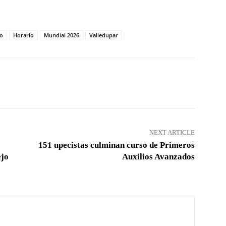
co
Horario
Mundial 2026
Valledupar
Pinterest
WhatsApp
NEXT ARTICLE
151 upecistas culminan curso de Primeros
ejo
Auxilios Avanzados