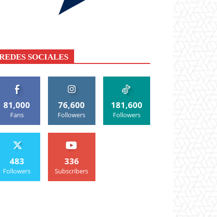
REDES SOCIALES
81,000
76,600
181,600
Fans
Followers
Followers
483
336
Followers
Subscribers