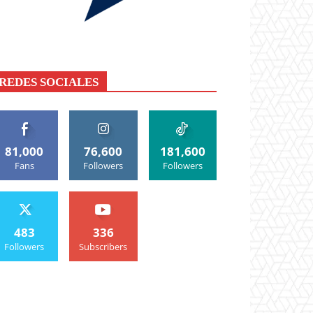
REDES SOCIALES
81,000
76,600
181,600
Fans
Followers
Followers
483
336
Followers
Subscribers