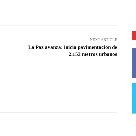
Pinterest
WhatsApp
NEXT ARTICLE
La Paz avanza: inicia pavimentación de
2.153 metros urbanos