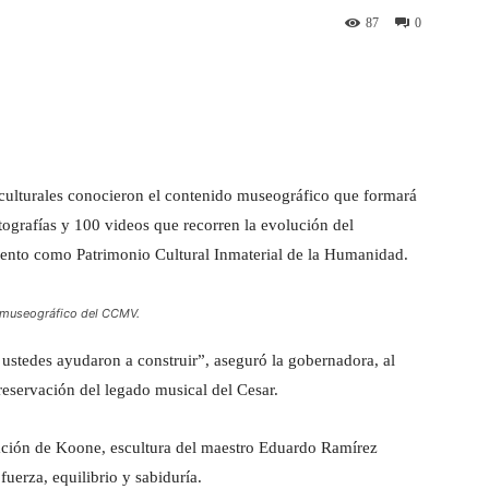
87
0
st
WhatsApp
es culturales conocieron el contenido museográfico que formará
ografías y 100 videos que recorren la evolución del
iento como Patrimonio Cultural Inmaterial de la Humanidad.
o museográfico del CCMV.
e ustedes ayudaron a construir”, aseguró la gobernadora, al
preservación del legado musical del Cesar.
ción de Koone, escultura del maestro Eduardo Ramírez
uerza, equilibrio y sabiduría.