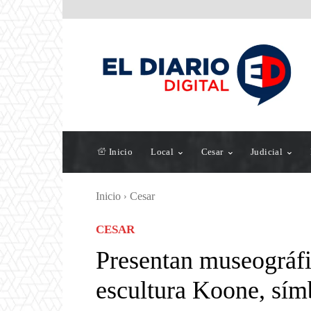
Inicio
Local
Cesar
Judicial
Inicio
Cesar
CESAR
Presentan museográf
escultura Koone, símb