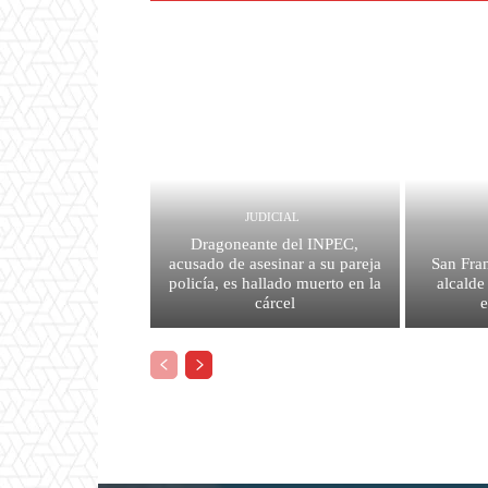
JUDICIAL
Dragoneante del INPEC,
acusado de asesinar a su pareja
San Fran
policía, es hallado muerto en la
alcalde
cárcel
e