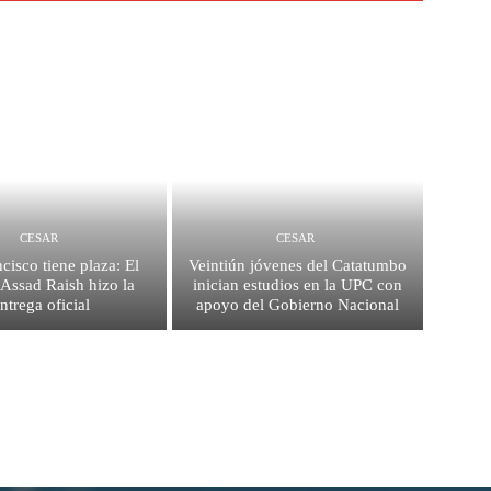
CESAR
CESAR
cisco tiene plaza: El
Veintiún jóvenes del Catatumbo
 Assad Raish hizo la
inician estudios en la UPC con
ntrega oficial
apoyo del Gobierno Nacional