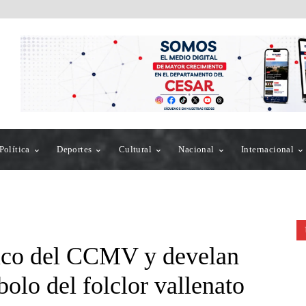
Política
Deportes
Cultural
Nacional
Internacional
ico del CCMV y develan
olo del folclor vallenato