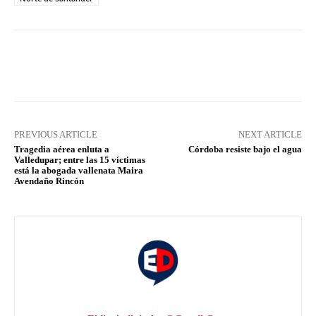
Facebook
X
Pinterest
What
PREVIOUS ARTICLE
NEXT ARTICLE
Tragedia aérea enluta a
Córdoba resiste bajo el agua
Valledupar; entre las 15 víctimas
está la abogada vallenata Maira
Avendaño Rincón