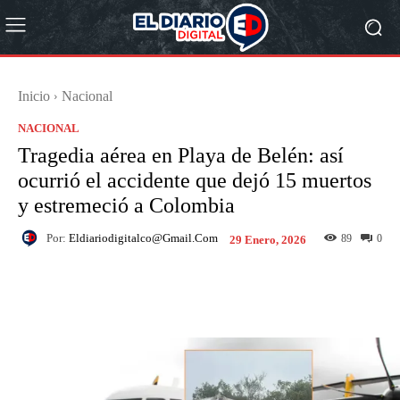
Inicio
Nacional
NACIONAL
Tragedia aérea en Playa de Belén: así
ocurrió el accidente que dejó 15 muertos
y estremeció a Colombia
Por:
Eldiariodigitalco@gmail.com
89
0
29 Enero, 2026
Facebook
X
Pinterest
What