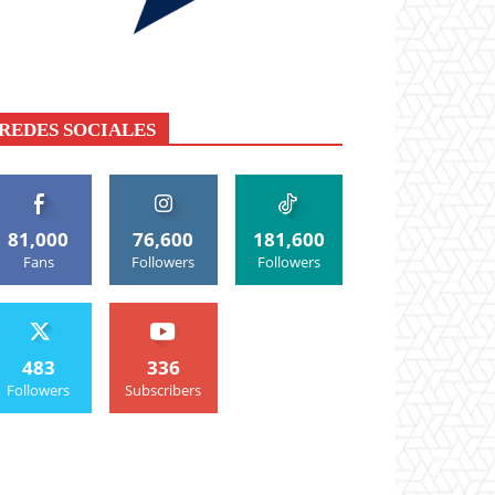
REDES SOCIALES
81,000
76,600
181,600
Fans
Followers
Followers
483
336
Followers
Subscribers