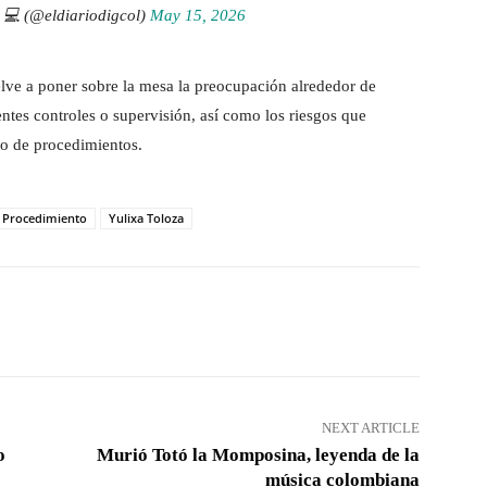
l 💻 (@eldiariodigcol)
May 15, 2026
elve a poner sobre la mesa la preocupación alrededor de
entes controles o supervisión, así como los riesgos que
po de procedimientos.
Procedimiento
Yulixa Toloza
Pinterest
WhatsApp
NEXT ARTICLE
o
Murió Totó la Momposina, leyenda de la
música colombiana