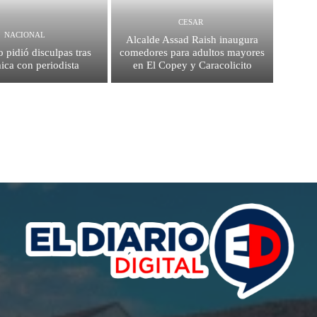
CESAR
NACIONAL
Alcalde Assad Raish inaugura
 pidió disculpas tras
comedores para adultos mayores
ica con periodista
en El Copey y Caracolicito