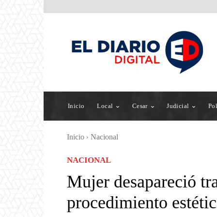
Inicio
Local
Cesar
Judicial
Pol
Inicio
Nacional
NACIONAL
Mujer desapareció tra
procedimiento estéti