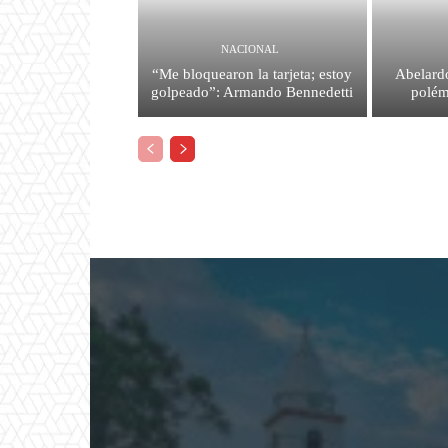
NACIONAL
“Me bloquearon la tarjeta; estoy
Abelardo
golpeado”: Armando Bennedetti
polém