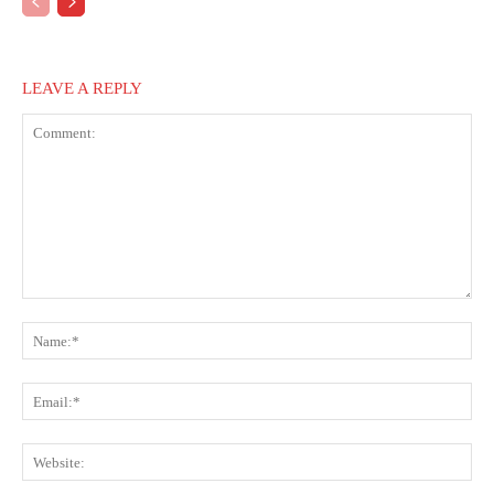
LEAVE A REPLY
Comment:
Na
Ema
Web