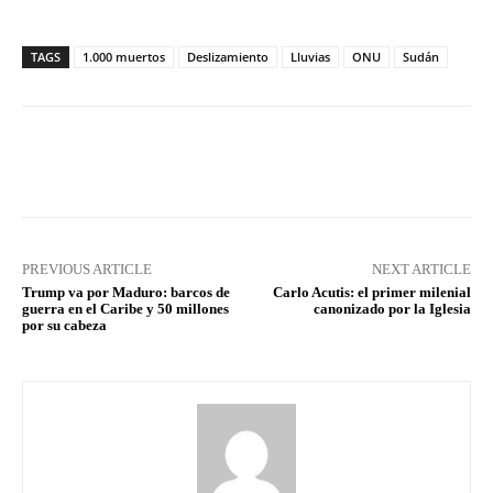
TAGS
1.000 muertos
Deslizamiento
Lluvias
ONU
Sudán
Facebook
X
Pinterest
What
PREVIOUS ARTICLE
NEXT ARTICLE
Trump va por Maduro: barcos de
Carlo Acutis: el primer milenial
guerra en el Caribe y 50 millones
canonizado por la Iglesia
por su cabeza